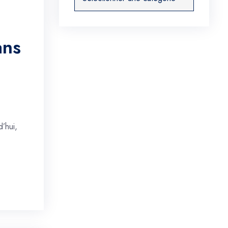
ans
’hui,